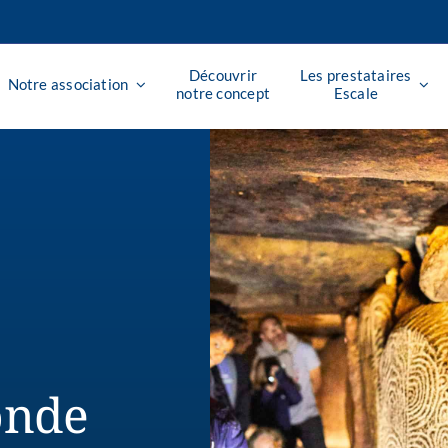
Découvrir
Les prestataires
Notre association
notre concept
Escale
onde