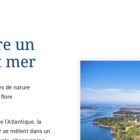
re un
t mer
es de nature
flore
 l’Atlantique, la
er se mêlent dans un