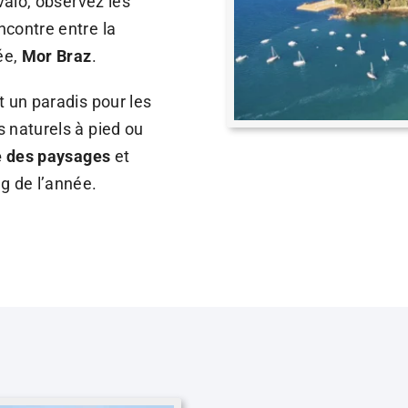
valo, observez les
ncontre entre la
ée,
Mor Braz
.
t un paradis pour les
 naturels à pied ou
e des paysages
et
g de l’année.