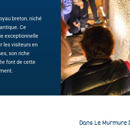
joyau breton, niché
lantique. Ce
vie exceptionnelle
r les visiteurs en
es, son riche
ée font de cette
ument.
Dans Le Murmure D