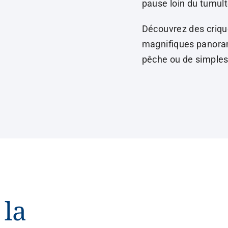
pause loin du tumult
Découvrez des crique
magnifiques panoram
pêche ou de simples
 la