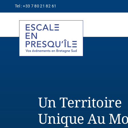
Passer
Tel : +33 7 80 21 82 61
au
contenu
Un Territoire
Unique Au M