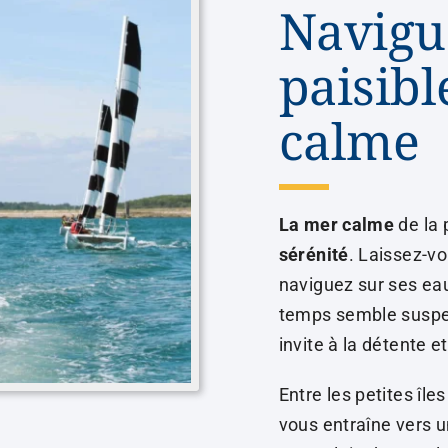
Navigu
paisibl
calme
La mer calme
de la 
sérénité
. Laissez-vo
naviguez sur ses eau
temps semble suspend
invite à la détente e
Entre les petites îl
vous entraîne vers u