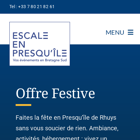
Passer
Tel : +33 7 80 21 82 61
au
contenu
MENU
Notre Association
Découvrir
Notre Concept
Offre Festive
Les Prestataires
Escale
Nos Offres
Faites la fête en Presqu’île de Rhuys
Thématiques
sans vous soucier de rien. Ambiance,
activités, hébergement : vivez un