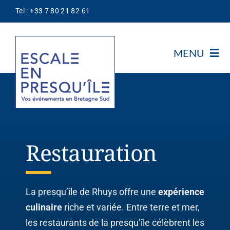
Passer
Tel : +33 7 80 21 82 61
au
contenu
MENU
Notre Association
Découvrir
Notre Concept
Restauration
Les Prestataires
Escale
Nos Offres
La presqu’île de Rhuys offre une
expérience
Thématiques
culinaire
riche et variée.
Entre terre et mer,
les restaurants de la presqu’île célèbrent les