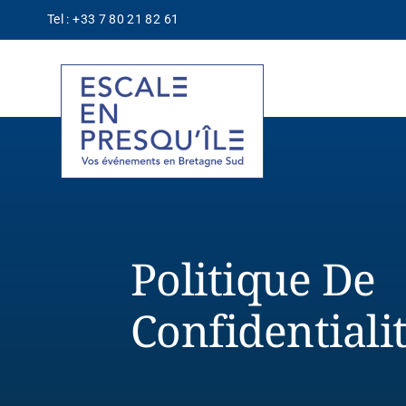
Passer
Tel : +33 7 80 21 82 61
au
contenu
Politique De
Confidentiali