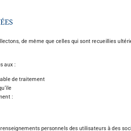
NÉES
ectons, de même que celles qui sont recueillies ultér
s aux :
sable de traitement
u’île
ment :
renseignements personnels des utilisateurs à des soci