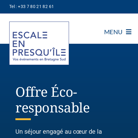
Passer
Tel : +33 7 80 21 82 61
au
contenu
MENU
Notre Association
Découvrir
Notre Concept
Offre Éco-
Les Prestataires
Escale
responsable
Nos Offres
Thématiques
Un séjour engagé au cœur de la