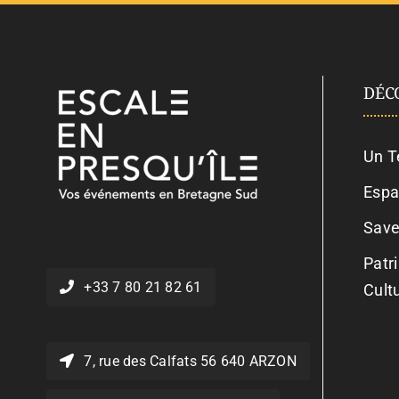
DÉC
Un T
Espa
Save
Patr
+33 7 80 21 82 61
Cult
7, rue des Calfats 56 640 ARZON