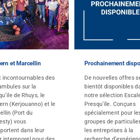
ern et Marcellin
Prochainement dispo
x incontournables des
De nouvelles offres s
ambules sur la
bientôt disponibles d
u’ile de Rhuys, le
notre sélection Escal
ern (Kerjouanno) et le
Presqu’île. Conçues
llin (Port du
spécialement pour le
esty) vous
groupes de particulie
sportent dans leur
les entreprises à la
r intemporel pour des
recherche d’expérien