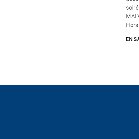
soir
MALV
Hors 
EN S