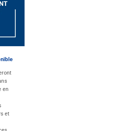
nible
eront
ans
e en
s
rs et
ces