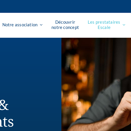
Découvrir
Les prestataires
Notre association
notre concept
Escale
 &
ts