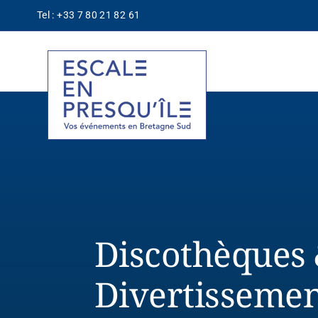
Passer
Tel : +33 7 80 21 82 61
au
contenu
Discothèques
Divertissemen