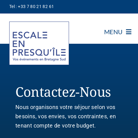
Passer
Tel : +33 7 80 21 82 61
au
contenu
MENU
Notre Association
Découvrir
Notre Concept
Contactez-Nous
Les Prestataires
Escale
Nous organisons votre séjour selon vos
Nos Offres
besoins, vos envies, vos contraintes, en
Thématiques
tenant compte de votre budget.